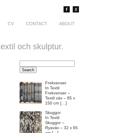
CV
CONTACT
ABOUT
xtil och skulptur.
Search
for:
Frekvenser
In Textil
Frekvenser –
Textil väv – 85 x
150 cm
[…]
Skuggor
In Textil
Skuggor –
Ryaväv – 32 x 65
cm
[…]