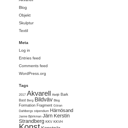
Blog
Objekt
Skulptur
Textil
Meta
Log in
Entries feed
Comments feed
WordPress.org
Tags
Akvarell
Bark
2017
Ateljé
Bildväv
Bast
Berg
Blog
Formation
Fragment
Göran
Härnösand
Dahlbergs stipendium
Järn
Kerstin
Janne Björkman
Strandberg
KKV
KKVH
Konst