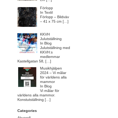
Förlopp
In Textil
Förlopp – Bildväv
– 41 x 75 cm
[…]
KKVH
Julutställning
In Blog
Julutställning med
KKVH:s
medlemmar
Kastellgatan 58,
[…]
Musikhjälpen
2024 – Vi målar
för världens alla
mammor
In Blog
Vi målar för
världens alla mammor.
Konstutställning
[…]
Categories
Akvarell